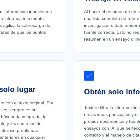
 ni información innecesaria.
Al hacer el resumen de un te
 o informes totalmente
una lista completa de refere
s agiliza la sobrecarga de
investigación o dato modern
ridad de que los puntos
fuente correcta. Esto no requ
resumen en un ensayo o inve
solo lugar
Obtén solo inf
 con el texto original. Por
Textero filtra la informació
ales siempre están
en las ideas principales y e
e búsqueda integrada, la
propios documentos y fuentes
nto y los controles de
ensayos con IA, que perfecc
midos sin problemas.
contexto y el manejo de cit
nteriores en cualquier