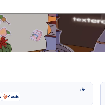
I
k
Claude