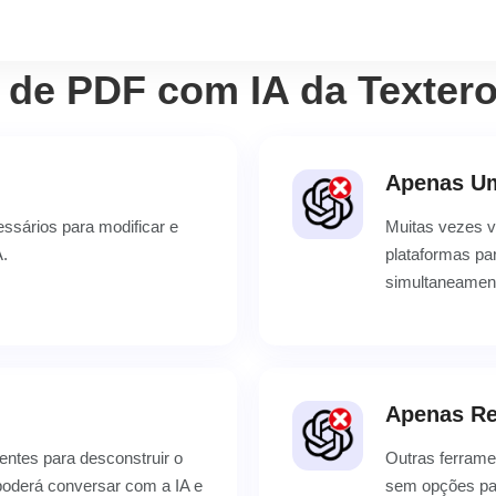
de PDF com IA da Textero
Apenas U
ssários para modificar e
Muitas vezes v
A.
plataformas pa
simultaneament
Apenas R
entes para desconstruir o
Outras ferrame
 poderá conversar com a IA e
sem opções para