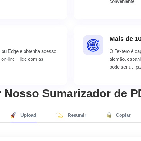
conveniente.
Mais de 1
e ou Edge e obtenha acesso
O Textero é ca
 on-line – lide com as
alemão, espanh
pode ser útil p
 Nosso Sumarizador de P
Upload
Resumir
Copiar