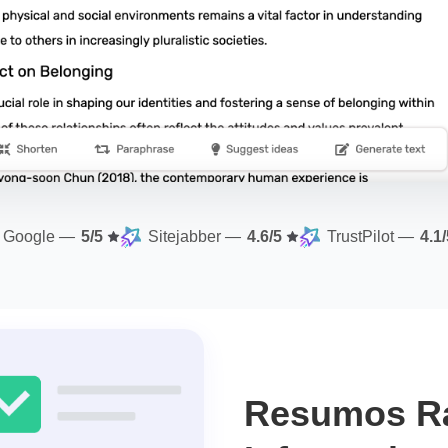
Google
—
Sitejabber
—
TrustPilot
—
5/5
4.6/5
4.1/
Resumos Rá