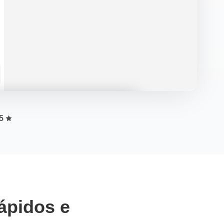
5
pidos e