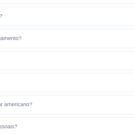
?
agamento?
ar americano?
ssoais?