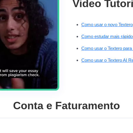
Video Tutor
Como usar o novo Textero
Como estudar mais rápido
Como usar o Textero para 
Como usar o Textero AI R
Conta e Faturamento