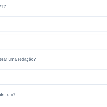
PT?
gerar uma redação?
bter um?