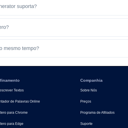
enerator suporta?
ero?
s ao mesmo tempo?
finamento
Companhia
screver Textos
Sobre Nós
tador de Palavras Online
Preços
tero para Chrome
Programa de Afiliados
tero para Edge
Suporte