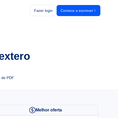
Fazer login
Comece a escrever
extero
s de PDF
Melhor oferta