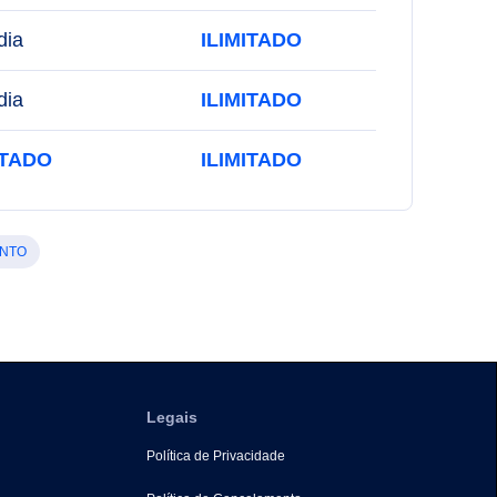
dia
ILIMITADO
dia
ILIMITADO
ITADO
ILIMITADO
ENTO
Legais
Política de Privacidade