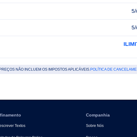
5/
5/
ILIM
PREÇOS NÃO INCLUEM OS IMPOSTOS APLICÁVEIS.
POLÍTICA DE CANCELAM
finamento
Companhia
screver Textos
Sobre Nós