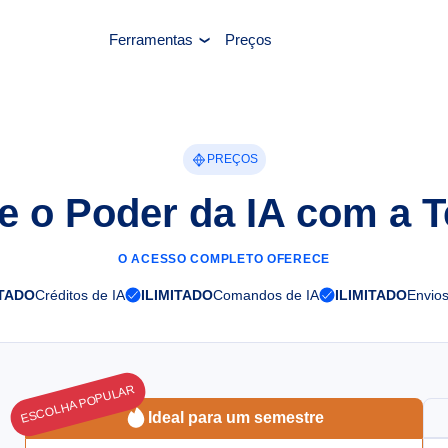
Ferramentas
Preços
PREÇOS
te o Poder da IA com a T
O ACESSO COMPLETO OFERECE
ITADO
Créditos de IA
ILIMITADO
Comandos de IA
ILIMITADO
Envio
ESCOLHA POPULAR
Ideal para um semestre