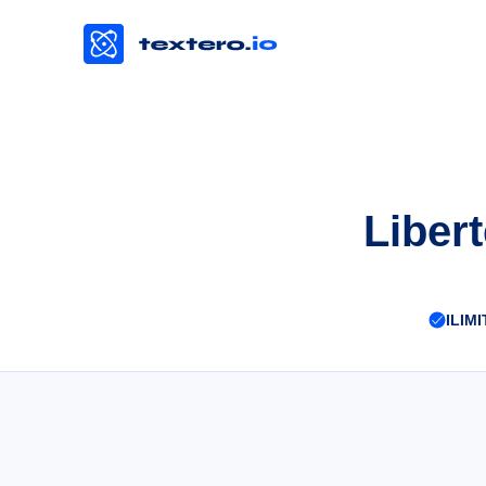
Liber
ILIM